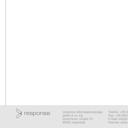
response informationsdesign
Telefon: +49 
gmbh & co. kg
Fax: +49 (84
münchener straße 23
E-Mail:
info@r
85051 ingolstadt
Internet:
www.