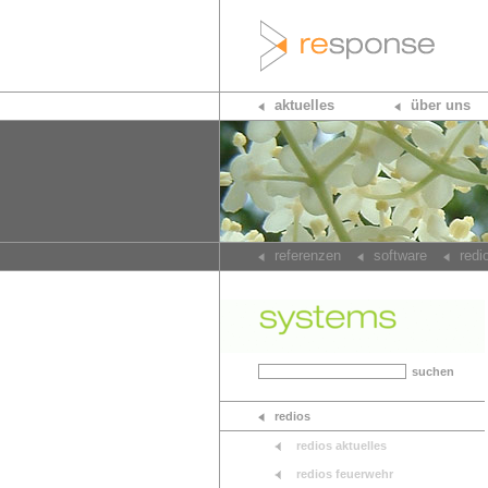
aktuelles
über uns
referenzen
software
redi
suchen
redios
redios aktuelles
redios feuerwehr