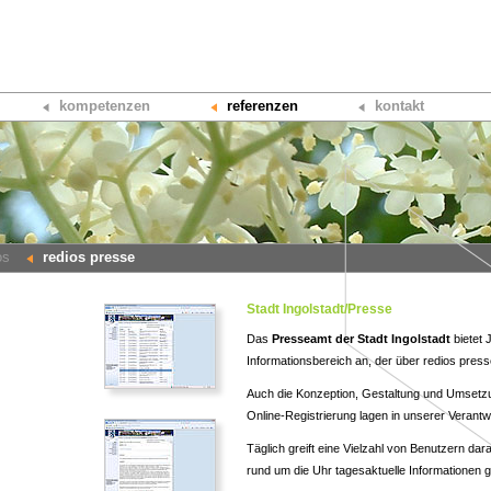
kompetenzen
referenzen
kontakt
os
redios presse
Stadt Ingolstadt/Presse
Das
Presseamt der Stadt Ingolstadt
bietet 
Informationsbereich an, der über redios presse 
Auch die Konzeption, Gestaltung und Umsetz
Online-Registrierung lagen in unserer Verantw
Täglich greift eine Vielzahl von Benutzern da
rund um die Uhr tagesaktuelle Informationen 