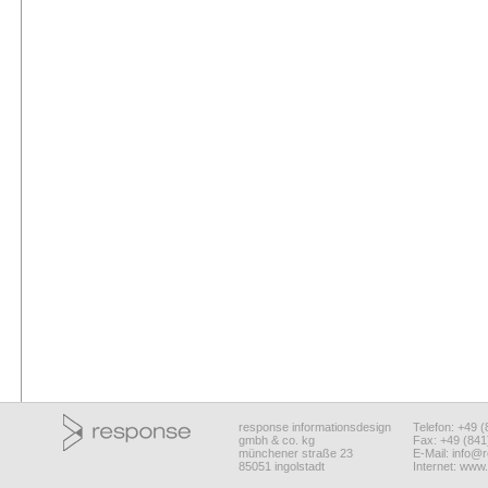
response informationsdesign
Telefon: +49 
gmbh & co. kg
Fax: +49 (84
münchener straße 23
E-Mail:
info@r
85051 ingolstadt
Internet:
www.