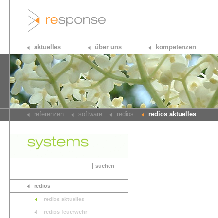
aktuelles
über uns
kompetenzen
referenzen
software
redios
redios aktuelles
suchen
redios
redios aktuelles
redios feuerwehr