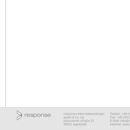
response informationsdesign
Telefon: +49 
gmbh & co. kg
Fax: +49 (84
münchener straße 23
E-Mail:
info@r
85051 ingolstadt
Internet:
www.