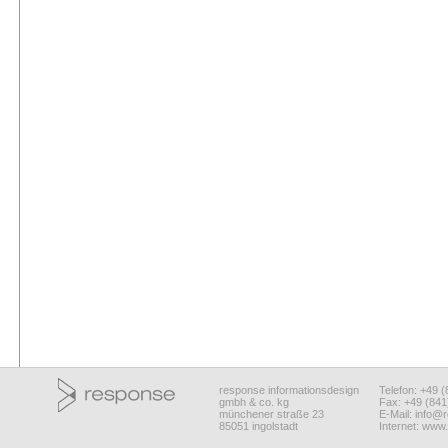
response informationsdesign
Telefon: +49 
gmbh & co. kg
Fax: +49 (84
münchener straße 23
E-Mail:
info@r
85051 ingolstadt
Internet:
www.