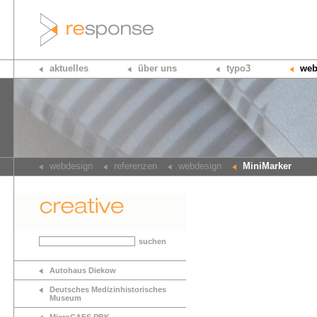
aktuelles
über uns
typo3
web
webdesign
referenzen
webdesign
MiniMarker
suchen
Autohaus Diekow
Deutsches Medizinhistorisches
Museum