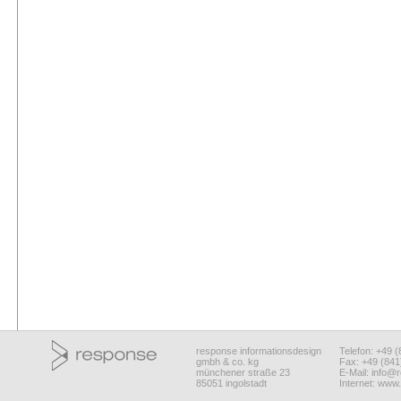
response informationsdesign
Telefon: +49 
gmbh & co. kg
Fax: +49 (84
münchener straße 23
E-Mail:
info@r
85051 ingolstadt
Internet:
www.