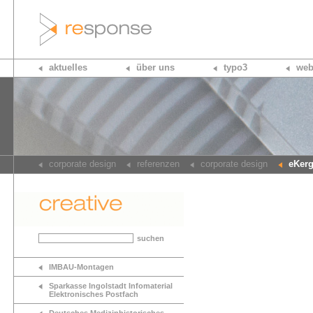
aktuelles
über uns
typo3
web
corporate design
referenzen
corporate design
eKer
suchen
IMBAU-Montagen
Sparkasse Ingolstadt Infomaterial
Elektronisches Postfach