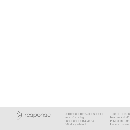
response informationsdesign
Telefon: +49 
gmbh & co. kg
Fax: +49 (84
münchener straße 23
E-Mail:
info@r
85051 ingolstadt
Internet:
www.