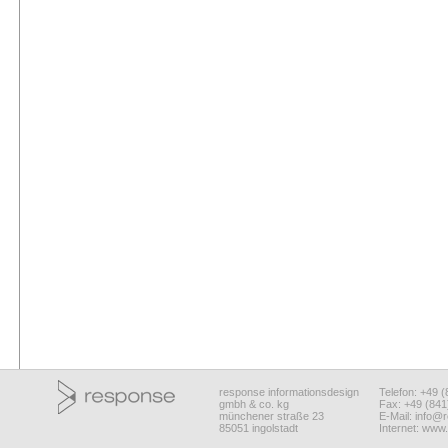
response informationsdesign
Telefon: +49 
gmbh & co. kg
Fax: +49 (84
münchener straße 23
E-Mail:
info@r
85051 ingolstadt
Internet:
www.