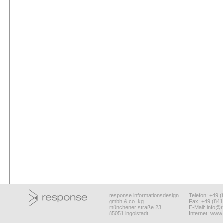
response informationsdesign
Telefon: +49 
gmbh & co. kg
Fax: +49 (84
münchener straße 23
E-Mail:
info@r
85051 ingolstadt
Internet:
www.