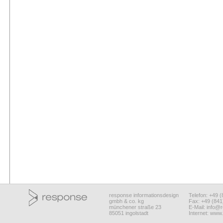
response informationsdesign
Telefon: +49 
gmbh & co. kg
Fax: +49 (84
münchener straße 23
E-Mail:
info@r
85051 ingolstadt
Internet:
www.