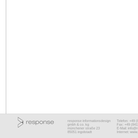
response informationsdesign
Telefon: +49 
gmbh & co. kg
Fax: +49 (84
münchener straße 23
E-Mail:
info@r
85051 ingolstadt
Internet:
www.